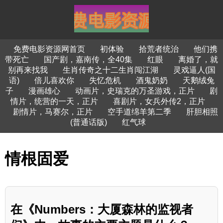
免费电影资源网首页
初体验
拾荒者统治
他们携
带死亡
国产剧，嘉南传，全40集
红眼
离婚了，就
别再来找我
生肖传奇之十二生肖闯江湖
灵戏逼人(国
语)
倍儿喜欢你
失忆危机
酒鬼奶奶
天鹅绒兔
子
漫画雄心
动画片，史瑞克的万圣游戏，正片
剧
情片，统营的一天，正片
喜剧片，女兵外传2，正片
剧情片，马赛尔，正片
空手道绵羊第二季
肝胆相照
(普通话版)
红气球
情根固爱
在《Numbers：大厦森林的监视者