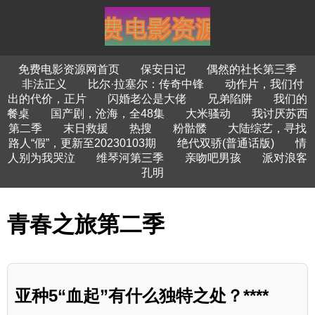
免费电影资源网首页
保安日记
偶然的社长第三季
非法正义
比尔·拉塞尔：传奇中锋
动作片，我们付
出的代价，正片
闪婚老公是大佬
兄弟陷阱
我们的
餐桌
国产剧，沧海，全48集
大米骚动
我讨厌苏西
第二季
末日救援
热搜
粉骷髅
大陆综艺，寻找
路人“假”，更新至20230103期
绝代双骄(普通话版)
情
人别为我哭泣
维琴河第三季
亲吻吧男孩
派对浪客
孔明
青春之旅第二季
亚种5“血起”有什么独特之处？****