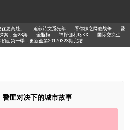
去往更高处。
追叙诗文觅光年
看你妹之网瘾战争
爱
探案，全28集
金瓶梅
神探伽利略XX
国际交换生
如面第一季，更新至第20170323期完结
：警匪对决下的城市故事