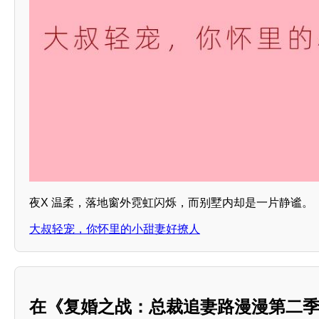
夜X 温柔，落地窗外霓虹闪烁，而别墅内却是一片静谧。
大叔轻宠，你怀里的小甜妻好撩人
在《复婚之战：总裁追妻路漫漫第二