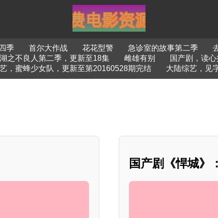
四季
首尔大作战
花花型警
急诊室的故事第二季
湖之不良人第二季，更新至18集
雌雄有别
国产剧，读心
艺，蜜蜂少女队，更新至第20160528期完结
大陆综艺，见字
国产剧《悍城》