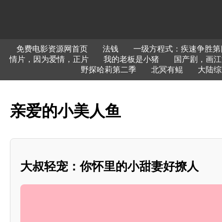
免费电影资源网首页
法钱
一级方程式：疾速争胜第
情片，因为爱情，正片
我的老板是小猪
国产剧，画江
野探哈莉第二季
北冥有鲲
大陆综
亲爱的小美人鱼
大叔轻宠：你怀里的小甜妻好撩人