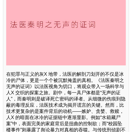
在犯罪与正义的灰X 地带，法医的解剖刀划开的不仅是冰
冷的尸体，更是一个个被沉默掩盖的真相。《法医秦明之
无声的证词》以法医视角为切口，将观众带入一场科学与
人X 交织的探案之旅。剧中，每一具尸体都是“无声的证
人”，而秦明则是破译死亡密码的译者。从细微的伤痕到隐
蔽的毒理反应，法医技术成为揭开谎言的关键。然而，比
技术更复杂的是案件背后的动机——嫉妒、贪婪、救赎，
人X 的暗面在冰冷的证据链中逐渐显影。例如“水箱藏尸
案”中，表面完美的家庭背后是扭曲的控制欲；而“校园坠
楼事件”则暴露了舆论暴力对真相的吞噬。与传统刑侦剧不