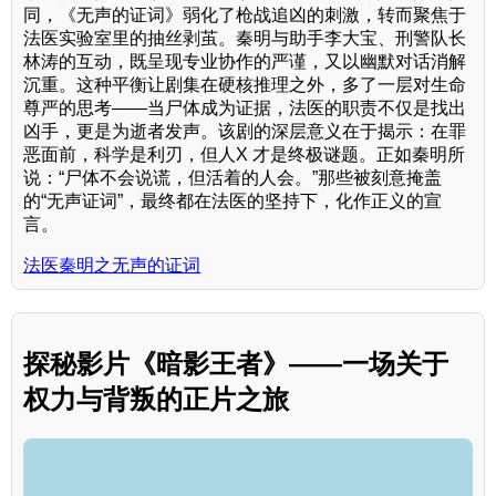
同，《无声的证词》弱化了枪战追凶的刺激，转而聚焦于
法医实验室里的抽丝剥茧。秦明与助手李大宝、刑警队长
林涛的互动，既呈现专业协作的严谨，又以幽默对话消解
沉重。这种平衡让剧集在硬核推理之外，多了一层对生命
尊严的思考——当尸体成为证据，法医的职责不仅是找出
凶手，更是为逝者发声。该剧的深层意义在于揭示：在罪
恶面前，科学是利刃，但人X 才是终极谜题。正如秦明所
说：“尸体不会说谎，但活着的人会。”那些被刻意掩盖
的“无声证词”，最终都在法医的坚持下，化作正义的宣
言。
法医秦明之无声的证词
探秘影片《暗影王者》——一场关于
权力与背叛的正片之旅