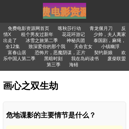
免费电影资源网首页
喀秋莎行动
青龙偃月刀
反
情X
租个男友过新年
花花环游记
少帅，夫人离家
出走了
冰雪之旅第二季
神秘兵团
泰国剧，麻绳，
全12集
致深爱你的那个我
天命玄女
小镇幽浮
富春山居
恐怖片，恶魔阴谋，正片
契约新娘
欢
乐中国人第二季
黑暗时刻
我在岛屿读书
废柴联盟
第三季
海鳝
画心之双生劫
危地谍影的主要情节是什么？