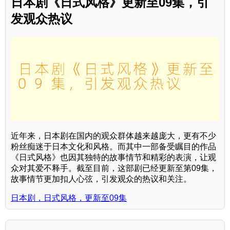
日本剧《日式风格》更新至09集，引
发观众热议
近年来，日本剧在国内的观众群体越来越庞大，更有不少
粉丝痴迷于日本文化和风格。而其中一部备受瞩目的作品
《日式风格》也因其独特的故事情节和精彩的表演，让观
众对其爱不释手。截至目前，这部剧已经更新至第09集，
故事情节更加扣人心弦，引发观众的热议和关注。
日本剧，日式风格，更新至09集