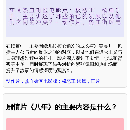
在续篇中，主要围绕几位核心角X 的成长与冲突展开，包
括主人公与新的反派之间的对立，以及他们在追求正义与
自身理想过程中的挣扎。影片深入探讨了友情、忠诚和背
叛等主题，同时展现了街头对抗的紧张氛围和热血场面，
提升了故事的情感深度与观赏X 。
动作片，热血街区电影版：极恶王 续篇，正片
剧情片《八年》的主要内容是什么？