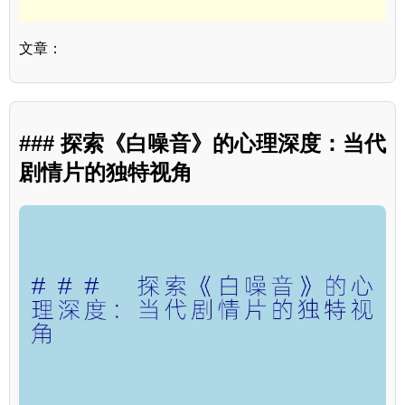
文章：
### 探索《白噪音》的心理深度：当代
剧情片的独特视角