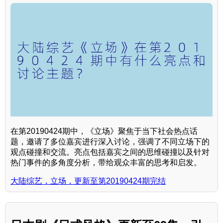
在第20190424期中，《立场》聚焦于当下社会热点话
题，邀请了多位嘉宾进行深入讨论，强调了不同立场下的
观点碰撞和交流。亮点包括嘉宾之间的思维碰撞以及针对
热门事件的多角度分析，带给观众丰富的思考和启发。
大陆综艺，立场，更新至第20190424期完结