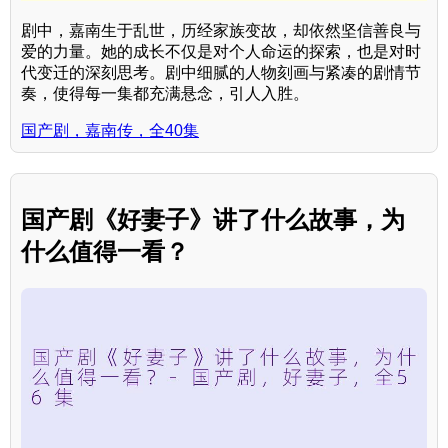
剧中，嘉南生于乱世，历经家族变故，却依然坚信善良与
爱的力量。她的成长不仅是对个人命运的探索，也是对时
代变迁的深刻思考。剧中细腻的人物刻画与紧凑的剧情节
奏，使得每一集都充满悬念，引人入胜。
国产剧，嘉南传，全40集
国产剧《好妻子》讲了什么故事，为
什么值得一看？