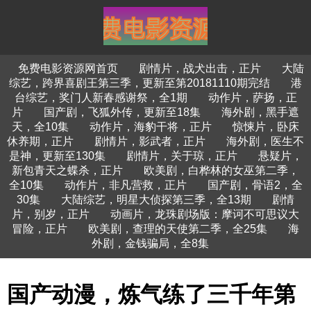
免费电影资源网首页
剧情片，战犬出击，正片
大陆
综艺，跨界喜剧王第三季，更新至第20181110期完结
港
台综艺，奖门人新春感谢祭，全1期
动作片，萨扬，正
片
国产剧，飞狐外传，更新至18集
海外剧，黑手遮
天，全10集
动作片，海豹干将，正片
惊悚片，卧床
休养期，正片
剧情片，影武者，正片
海外剧，医生不
是神，更新至130集
剧情片，关于琼，正片
悬疑片，
新包青天之蝶杀，正片
欧美剧，白桦林的女巫第二季，
全10集
动作片，非凡营救，正片
国产剧，骨语2，全
30集
大陆综艺，明星大侦探第三季，全13期
剧情
片，别岁，正片
动画片，龙珠剧场版：摩诃不可思议大
冒险，正片
欧美剧，查理的天使第二季，全25集
海
外剧，金钱骗局，全8集
国产动漫，炼气练了三千年第