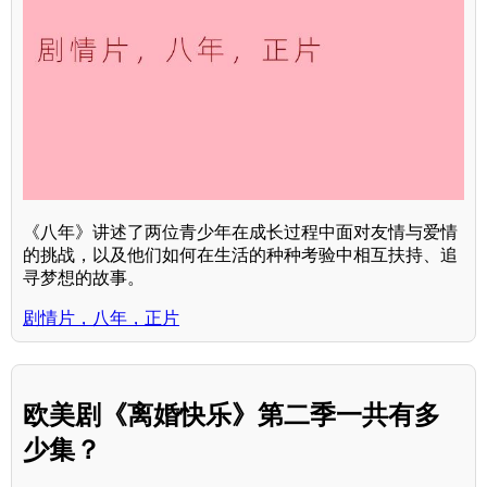
《八年》讲述了两位青少年在成长过程中面对友情与爱情
的挑战，以及他们如何在生活的种种考验中相互扶持、追
寻梦想的故事。
剧情片，八年，正片
欧美剧《离婚快乐》第二季一共有多
少集？