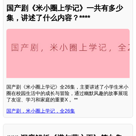
国产剧《米小圈上学记》一共有多少
集，讲述了什么内容？****
国产剧《米小圈上学记》全26集，主要讲述了小学生米小
圈在校园生活中的成长与冒险，通过幽默风趣的故事展现
了友谊、学习和家庭的重要X 。**
国产剧，米小圈上学记，全26集