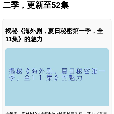
二季，更新至52集
揭秘《海外剧，夏日秘密第一季，全
11集》的魅力
近年来，海外剧在中国观众中越来越受欢迎，其中《夏日