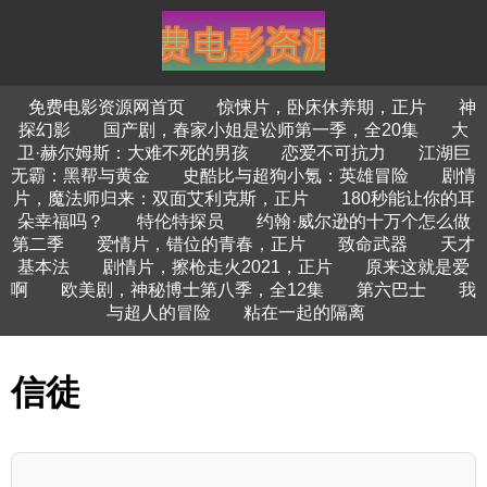
免费电影资源网首页
惊悚片，卧床休养期，正片
神
探幻影
国产剧，春家小姐是讼师第一季，全20集
大
卫·赫尔姆斯：大难不死的男孩
恋爱不可抗力
江湖巨
无霸：黑帮与黄金
史酷比与超狗小氪：英雄冒险
剧情
片，魔法师归来：双面艾利克斯，正片
180秒能让你的耳
朵幸福吗？
特伦特探员
约翰·威尔逊的十万个怎么做
第二季
爱情片，错位的青春，正片
致命武器
天才
基本法
剧情片，擦枪走火2021，正片
原来这就是爱
啊
欧美剧，神秘博士第八季，全12集
第六巴士
我
与超人的冒险
粘在一起的隔离
信徒