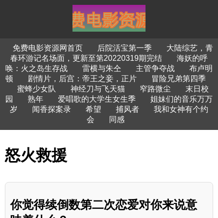
免费电影资源网首页
后院活宝第一季
大陆综艺，青
春环游记名场面，更新至第20220319期完结
海妖的呼
唤：火之岛生存战
雷横与朱仝
主管争夺战
布卢明
顿
剧情片，后宫：帝王之妾，正片
冒险兄弟第四季
蜜蜂少女队
神经刀与飞天猫
窄路微尘
末日校
园
熟年
爱唱歌的大学生女生季
姐妹们的音乐万万
岁
闻香探案录
希望
捕风者
我和女神有个约
会
同感
怒火救援
你觉得续倒数第二次恋爱对你来说意