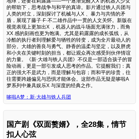
地球，还要在莉露露——一个逐渐觉醒人X 的机器人少女
的帮助下，思考战争与和平的真谛。影片通过铁人兵团与
人类的对立，深刻探讨了机械与人X 、暴力与共情的矛
盾，展现了藤子·F·不二雄作品中一贯的人文关怀。新版在
视觉表现上更加出X ，机器人的战斗场面充满张力，而角
XX 感的刻画也更为饱满。尤其是莉露露的成长弧线，从
冷酷的执行者到理解爱与牺牲的转变，成为全片最动人的
部分。大雄的善良与勇气、静香的温柔与坚定，以及胖虎
和小夫在关键时刻的担当，都让观众再次感受到伙伴情谊
的力量。《新·大雄与铁人兵团》不仅是一部适合孩子的冒
险动画，更是一部引发成人思考的作品。它提醒我们：真
正的强大不是武力，而是理解与包容；而和平的珍贵，往
往需要跨越偏见与恐惧才能体会。这部作品无疑是哆啦A
梦系列中兼具娱乐X 与深度的经典之作。
哆啦A梦：新·大雄与铁人兵团
国产剧《双面赘婿》，全28集，情节
扣人心弦