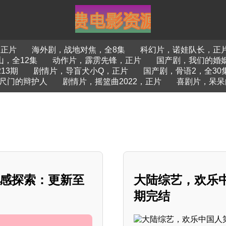
，正片
海外剧，战地对焦，全8集
科幻片，诺娃队长，正
，全12集
动作片，霹雳先锋，正片
国产剧，我们的婚姻
13期
剧情片，导盲犬小Q，正片
国产剧，骨语2，全30
尺门的辩护人
剧情片，摇篮曲2022，正片
喜剧片，呆呆
情感探索：更新至
大陆综艺，欢乐中国
期完结