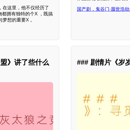
，在这里，他不仅经历了
国产剧，鬼谷门·蜃世浩劫
物都拥有独特的个X ，既搞
梦想的重要X 。
联盟》讲了些什么
### 剧情片《