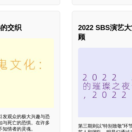
秘的交织
2022 SBS
顾
引发观众的极大兴趣与恐
知与死亡的恐惧。在许多
第三期则以“特别致敬”
不知情者的灵魂。