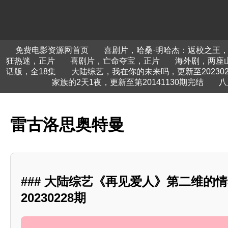
免费电影资源网首页
喜剧片，哈桑·明哈杰：返校之王
狂热迷，正片
喜剧片，亡命夺宝，正片
海外剧，两座山
话版，全18集
大陆综艺，我在你的未来吗，更新至202302
家族的2天1夜，更新至第20141130期完结
八
雷古洛思奥特曼
### 大陆综艺《再见爱人》第二维的
20230228期