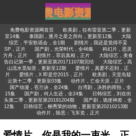
免费电影资源网首页
欧美剧，拉布雷亚第二季，更新
至14集
泰国剧，逐月之星之所向，更新至12集
大陆
综艺，平安歌谣会，全1期
剧情片，我还是觉得不妥
SP，正片
国产剧，光荣时代，全46集
科幻片，恶灵
方舟，正片
剧情片，罪后真相，正片
大陆综艺，美食
告白记第一季，更新至第20171107期完结
大陆综艺，高
山流水觅知音，更新至12期
爱情片，真爱不迟到，正
片
爱情片，X 即是空2015，正片
欧美剧，天堂岛疑
云第十二季，更新至03集
动作片，亡命天涯，正片
国产动漫，苍兰诀，全24集
台湾剧，决胜的挥拍，全
15集
国产剧，何人生还，全24集
日韩综艺，刘在街
头第二季，更新至第20191204期
国产剧，诡使神差，全
12集
日韩综艺，柳秀荣的动物，更新至第20210213期
动作片，除恶：飞车党，正片
爱情片，你是我的一束光，正