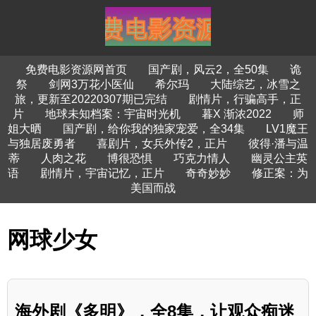
免费电影资源网首页
国产剧，风云2，全50集
诡
祭
剑网3万花小医仙
希尔玛
大陆综艺，冰雪之
旅，更新至20220307期已完结
剧情片，行骗高手，正
片
地球未知档案：宇宙时光机
暮X 渐浓2022
师
姐大晒
国产剧，给你我的独家宠爱，全34集
LV1魔王
与独居废勇者
喜剧片，女兵外传2，正片
彼得·潘与温
蒂
人肉之花
博很恐惧
巧克力情人
幽灵公主英
语
剧情片，宇宙记忆，正片
奇奇妙妙
修正案：为
美国而战
网球少女
海外剧《多明》，全8集，让观众痴迷