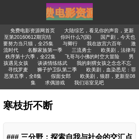
免费电影资源网首页
大陆综艺，看见你的声音，更新
至第20160612期完结
你叫什么?(国)
国产剧，今天也
要努力当只猫，全25集
与卿行
我在故宫六百年
激
流时代
名酿家族第一季
三流勇士
欧美剧，法律与
秩序第十六季，全22集
飞哥与小佛的时空大冒险
男
孩遇见女孩
谈谈情练练武
我的刺猬女孩之念念不忘
寻找罗麦
狮子护卫队第二季
欧美剧，血染悉尼：罪
恶第五季，全8集
假面女郎
欧美剧，狼群，更新至08
集
求偶游戏
我们浴室见吧
寒枝折不断
### 三分野：探索自我与社会的交汇点