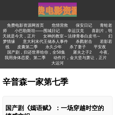
免费电影资源网首页
危情营救
保安日记
青蛙老
师
小巴勒斯坦——围城日记
幸运汉克
喜剧片，明
天就是今天，正片
女神的教室～法律青春白皮书～
幻
梦情缘
意大利末代王储杀人事件
杀戮射击
若影若
线
皮囊第二季
永久少年
杀了妻子
平安夜
国产剧，归还世界给你，全58集
屠夫之子2
今夜、
我用身体恋爱。第二季
动作片，金大坚与萧让，正片
大运河
辛普森一家第七季
国产剧《嫣语赋》：一场穿越时空的