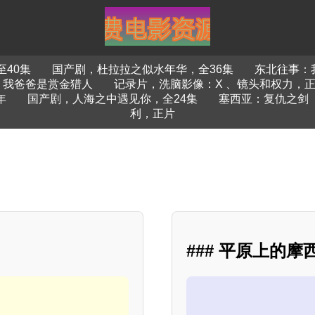
40集
国产剧，杜拉拉之似水年华，全36集
东北往事：
我爸爸是赏金猎人
记录片，洗脑影像：X 、镜头和权力，
年
国产剧，人海之中遇见你，全24集
塞西亚：复仇之剑
利，正片
### 平原上的