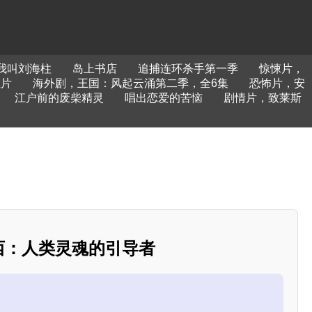
我叫刘海柱
岛上书店
追捕连环杀手第一季
惊悚片，
正片
海外剧，王国：风起云涌第二季，全6集
恐怖片，安
江户前的废柴精灵
唱出恋爱的苦恼
剧情片，致莱斯
摩西：人类灵魂的引导者