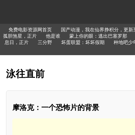
免费电影资源网首页
国产动漫，我在仙界挣积分，更新至
孤胆煞星，正片
他是谁
蒙上你的眼：逃出巴塞罗那
息日，正片
三分野
坏蛋联盟：坏坏假期
种地吧少
泳往直前
摩洛克：一个恐怖片的背景