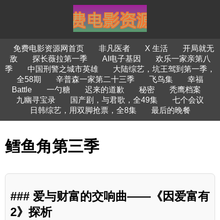
免费电影资源网首页
非凡医者
X 生活
开局就无
敌
探长薇拉第一季
AI电子基因
欢乐一家亲第八
季
中国刑警之城市英雄
大陆综艺，坑王驾到第一季，
全58期
辛普森一家第二十三季
飞鸟集
幸福
Battle
一勺糖
迟来的道歉
秘密
秃鹰档案
九幽寻宝录
国产剧，与君歌，全49集
七个会议
日韩综艺，用双脚抢票，全8集
最后的晚餐
鳕鱼角第三季
### 爱与财富的交响曲——《因爱富有
2》探析