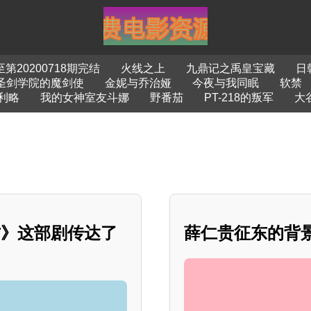
20200718期完结
火线之上
九鼎记之禹皇宝藏
日
圣剑学院的魔剑使
金妮与乔治娅
今夜与我同眠
软禁
利略
我的女神室友斗娜
野番茄
PT-218的叛军
大
方》这部剧传达了
薛仁贵征东的背景