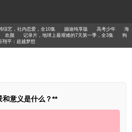
韩综艺，社内恋爱，全10集
蹦迪纯享版
高考少年
海
欢颜
记录片，地球上最艰难的7天第一季，全3集
狗
谷翔平：超越梦想
和意义是什么？**