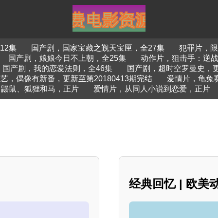
12集
国产剧，国家宝藏之觐天宝匣，全27集
犯罪片，限
国产剧，娘娘今日不上朝，全25集
动作片，狙击手：逆
国产剧，我的恋爱法则，全46集
国产剧，超时空罗曼史，更
艺，偶像有新番，更新至第20180413期完结
爱情片，龟兔
鼹鼠、狐狸和马，正片
爱情片，从同人小说到恋爱，正片
经典回忆 | 欧