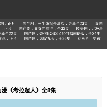
制，正片
国产剧，三生缘起是清欢，更新至23集
泰国
战，正片
国产剧，青春向前冲，全33集
欧美剧，北极星
新至22集
国产剧，奈何BOSS又如何越南语版，全24集
赛跑，正片
国产剧，凤唳九天，全36集
动画片，男孩、
美动漫《考拉超人》全8集