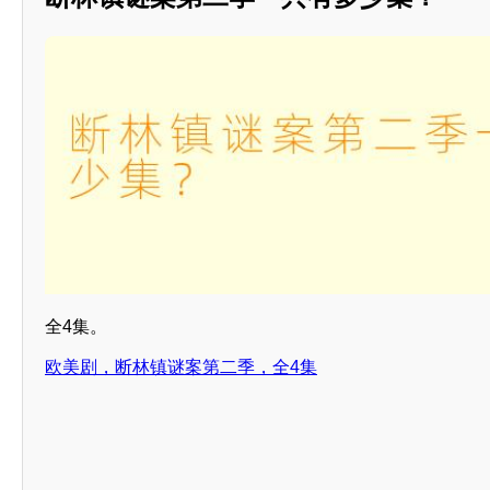
全4集。
欧美剧，断林镇谜案第二季，全4集