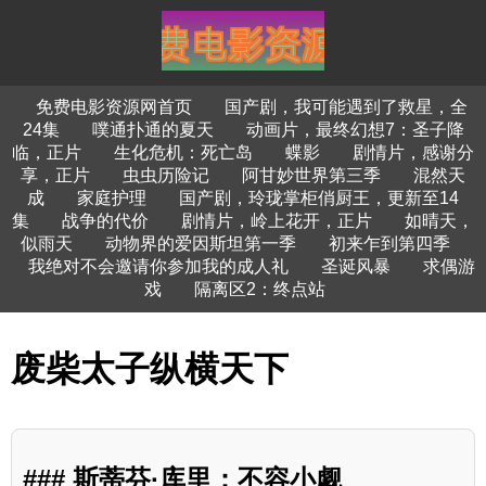
免费电影资源网首页
国产剧，我可能遇到了救星，全
24集
噗通扑通的夏天
动画片，最终幻想7：圣子降
临，正片
生化危机：死亡岛
蝶影
剧情片，感谢分
享，正片
虫虫历险记
阿甘妙世界第三季
混然天
成
家庭护理
国产剧，玲珑掌柜俏厨王，更新至14
集
战争的代价
剧情片，岭上花开，正片
如晴天，
似雨天
动物界的爱因斯坦第一季
初来乍到第四季
我绝对不会邀请你参加我的成人礼
圣诞风暴
求偶游
戏
隔离区2：终点站
废柴太子纵横天下
### 斯蒂芬·库里：不容小觑