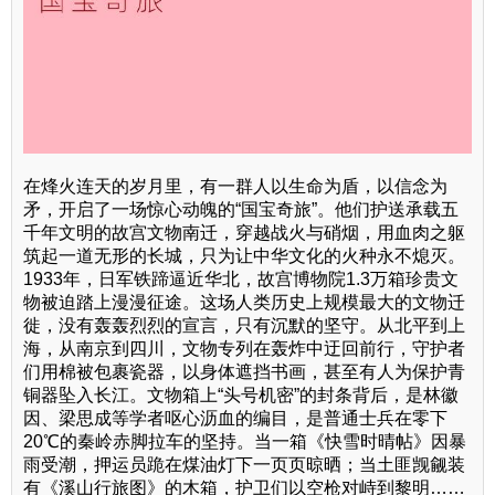
在烽火连天的岁月里，有一群人以生命为盾，以信念为
矛，开启了一场惊心动魄的“国宝奇旅”。他们护送承载五
千年文明的故宫文物南迁，穿越战火与硝烟，用血肉之躯
筑起一道无形的长城，只为让中华文化的火种永不熄灭。
1933年，日军铁蹄逼近华北，故宫博物院1.3万箱珍贵文
物被迫踏上漫漫征途。这场人类历史上规模最大的文物迁
徙，没有轰轰烈烈的宣言，只有沉默的坚守。从北平到上
海，从南京到四川，文物专列在轰炸中迂回前行，守护者
们用棉被包裹瓷器，以身体遮挡书画，甚至有人为保护青
铜器坠入长江。文物箱上“头号机密”的封条背后，是林徽
因、梁思成等学者呕心沥血的编目，是普通士兵在零下
20℃的秦岭赤脚拉车的坚持。当一箱《快雪时晴帖》因暴
雨受潮，押运员跪在煤油灯下一页页晾晒；当土匪觊觎装
有《溪山行旅图》的木箱，护卫们以空枪对峙到黎明……