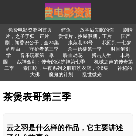
免费电影资源网首页
鳄鱼
放学后失眠的你
剧情
片，之子于归，正片
爱情片，换屋假期，正片
国产
剧，闻香识公子，全24集
康苑巷33号
我回到十七岁
的理由
守护者第三季
杀手信徒第一季
时间解剖
学
音乐玩家第二季
喋血劫花
搏击人生
丰岛
园
战神金刚：传奇的保护神第七季
机械之声的传奇第
二季
泰国剧，午夜系列之脏脏洗衣店，全6集
神秘的
大佛
魔鬼的计划
乱世微光
茶煲表哥第三季
云之羽是什么样的作品，它主要讲述