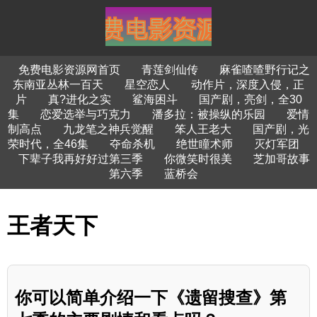
免费电影资源网首页
青莲剑仙传
麻雀喳喳野行记之
东南亚丛林一百天
星空恋人
动作片，深度入侵，正
片
真?进化之实
鲨海困斗
国产剧，亮剑，全30
集
恋爱选举与巧克力
潘多拉：被操纵的乐园
爱情
制高点
九龙笔之神兵觉醒
笨人王老大
国产剧，光
荣时代，全46集
夺命杀机
绝世瞳术师
灭灯军团
下辈子我再好好过第三季
你微笑时很美
芝加哥故事
第六季
蓝桥会
王者天下
你可以简单介绍一下《遗留搜查》第