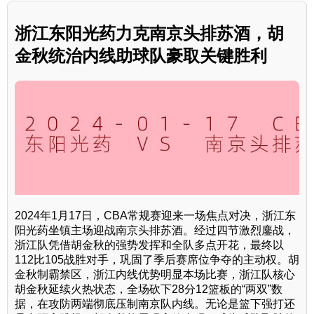
浙江东阳光药力克南京头排苏酒，胡
金秋统治内线助球队豪取关键胜利
2024年1月17日，CBA常规赛迎来一场焦点对决，浙江东
阳光药坐镇主场迎战南京头排苏酒。经过四节激烈鏖战，
浙江队凭借胡金秋的强势发挥和全队多点开花，最终以
112比105战胜对手，巩固了季后赛席位争夺的主动权。胡
金秋制霸禁区，浙江内线优势明显本场比赛，浙江队核心
胡金秋延续火热状态，全场砍下28分12篮板的“两双”数
据，在攻防两端彻底压制南京队内线。无论是篮下强打还