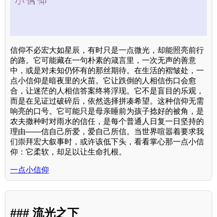
信仰不必宏大如星辰，有时只是一点微光，却能照亮前行
的路。它可能藏在一句朴素的箴言里，一次无声的善意
中，或是对未知仍怀有的那丝期待。在生活的褶皱处，一
点小信仰是暗夜里的火苗。它让跌倒的人相信伤口会愈
合，让迷茫的人相信答案终将浮现。它不是盲目的乐观，
而是在见证过破碎后，依然选择拼凑希望。这种信仰无需
响亮的口号。它可能只是母亲睡前为孩子捻好的被角，是
农夫撒种时对雨水的信任，是每个普通人日复一日坚持的
理由——信自己所爱，爱自己所信。当世界喧嚣着要求我
们崇拜宏大叙事时，或许该低下头，看看掌心那一点小信
仰：它柔软，却足以让生命扎根。
一点小信仰
### 流光之下