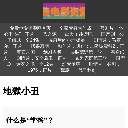
免费电影资源网首页
全家变身大作战
喜剧片，小
心“陷阱”，正片
恶之源
出发！趣野吧
国产剧，公
子倾城，全24集
温泉屋的小老板娘
剧情片，马赛
尔，正片
博很恐惧
动作片，进化：吉隆坡漂移2，正
片
宝石之国
绝对占领
决胜荒野第一季
替身纸
人
剧情片，安全后卫，正片
布道家庭第三季
国产
剧，迷雾之境，全12集
幻变梦境
剧情片，智利，
1976，正片
荒原
代号利剑
地獄小丑
什么是“学爸”？