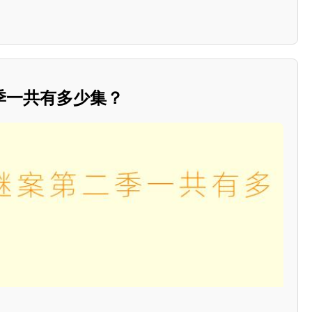
季一共有多少集？