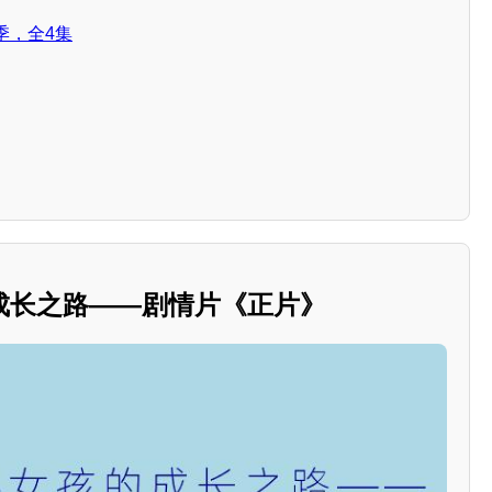
季，全4集
成长之路——剧情片《正片》