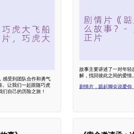
故事主要讲述了一对年轻
解，找回彼此之间的爱情
，感受到团队合作和勇气
喜。让我们一起跟随巧虎
剧情片，踮起脚尖说爱你
我们自己的历险之旅！