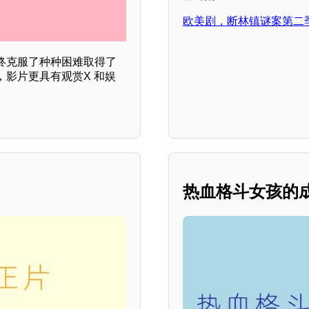
欧美剧，断林镇谜案第二
终克服了种种困难取得了
影片更具有观赏X 和娱
热血格斗女孩的