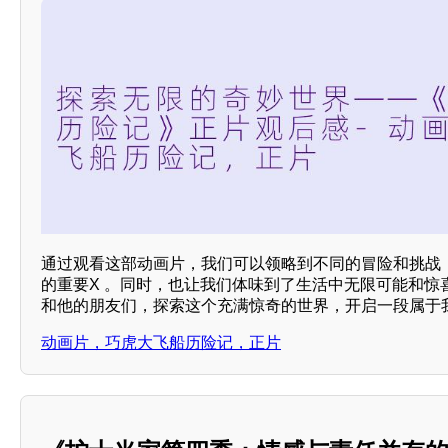
通过观看这部动画片，我们可以领略到不同的冒险和挑战
的重要X 。同时，也让我们体味到了生活中无限可能和惊
和他的朋友们，探索这个充满惊奇的世界，开启一段属于
动画片，巧虎大飞船历险记，正片