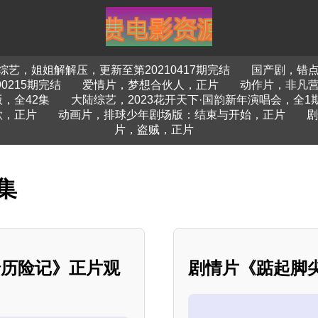
综艺，姐姐解解压，更新至第20210417期完结
国产剧，错点
0215期完结
爱情片，梦想合伙人，正片
动作片，非凡
，全42集
大陆综艺，2023花开天下·国韵新年演唱会，全1
欲，正片
动画片，排球少年剧场版：结束与开始，正片
剧
片，盗贼，正片
集
船历险记》正片观
剧情片《踮起脚