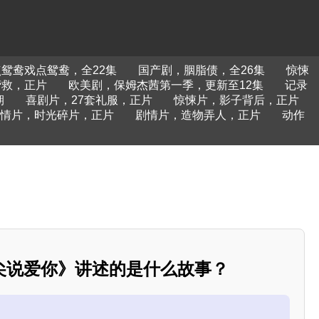
鸳鸯戏点鸳鸯，全22集
国产剧，胭脂债，全26集
惊悚
营救，正片
欧美剧，保姆杰茜第一季，更新至12集
记录
期
喜剧片，27套礼服，正片
惊悚片，影子背后，正片
情片，时光碎片，正片
剧情片，造物弄人，正片
动作
尖说爱你》讲述的是什么故事？