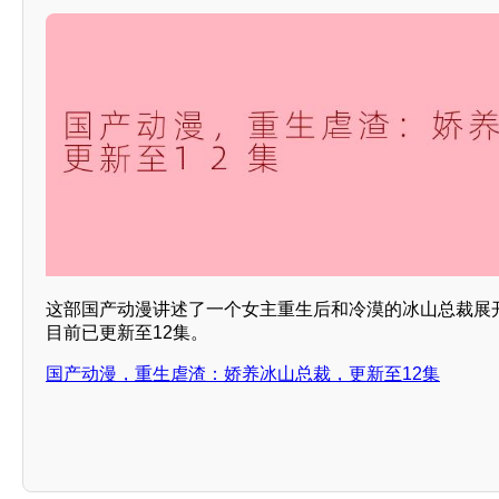
这部国产动漫讲述了一个女主重生后和冷漠的冰山总裁展
目前已更新至12集。
国产动漫，重生虐渣：娇养冰山总裁，更新至12集