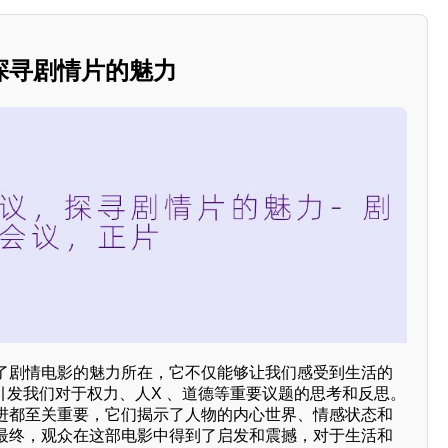
探寻剧情片的魅力
了剧情电影的魅力所在，它不仅能够让我们感受到生活的
够引发我们对于权力、人X 、道德等重要议题的思考和反思。
进都至关重要，它们揭示了人物的内心世界、情感状态和
最终，观众在这部电影中得到了启发和震撼，对于生活和