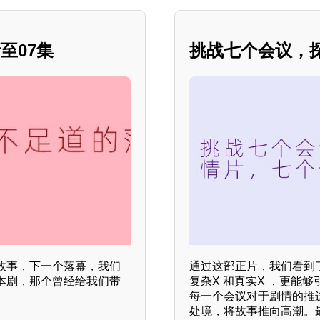
至07集
挑战七个会议，
故事，下一个落幕，我们
通过这部正片，我们看到
本剧，那个曾经给我们带
复杂X 和真实X ，更能
每一个会议对于剧情的推
处境，将故事推向高潮。