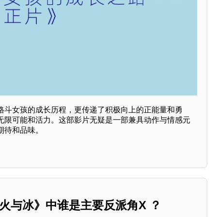
格斗女孩的成长历程，更传递了积极向上的正能量和勇
无限可能和活力。这部影片无疑是一部兼具动作与情感元
期待和品味。
火与冰》中谁是主要反派角X ？