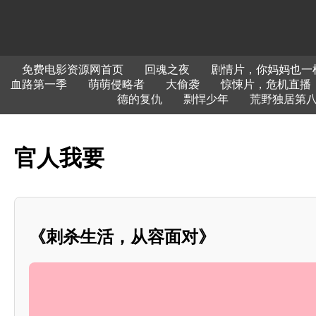
免费电影资源网首页
回魂之夜
剧情片，你妈妈也一
血路第一季
萌萌侵略者
大偷袭
惊悚片，危机直播
德的复仇
剽悍少年
荒野独居第
官人我要
《刺杀生活，从容面对》