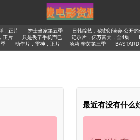
样，正片
护士当家第五季
日韩综艺，秘密朗读会-公开的作
，正片
只是丢了手机而已
记录片，亿万富犬，全4集
八季
动作片，雷神，正片
哈莉·奎茵第三季
BASTA
最近有没有什么