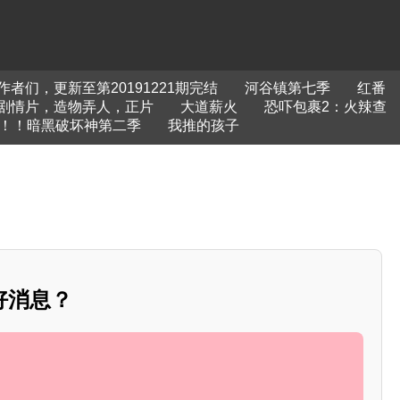
者们，更新至第20191221期完结
河谷镇第七季
红番
剧情片，造物弄人，正片
大道薪火
恐吓包裹2：火辣查
RD！！暗黑破坏神第二季
我推的孩子
好消息？