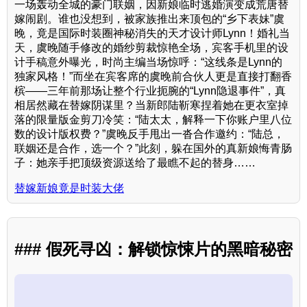
一场轰动全城的豪门联姻，因新娘临时逃婚演变成荒唐替
嫁闹剧。谁也没想到，被家族推出来顶包的“乡下表妹”虞
晚，竟是国际时装圈神秘消失的天才设计师Lynn！婚礼当
天，虞晚随手修改的婚纱剪裁惊艳全场，宾客手机里的设
计手稿意外曝光，时尚主编当场惊呼：“这线条是Lynn的
独家风格！”而坐在宾客席的虞晚前合伙人更是直接打翻香
槟——三年前那场让整个行业扼腕的“Lynn隐退事件”，真
相居然藏在替嫁阴谋里？当新郎陆靳寒捏着她在更衣室掉
落的限量版金剪刀冷笑：“陆太太，解释一下你账户里八位
数的设计版权费？”虞晚反手甩出一沓合作邀约：“陆总，
联姻还是合作，选一个？”此刻，躲在国外的真新娘悔青肠
子：她亲手把顶级资源送给了最瞧不起的替身……
替嫁新娘竟是时装大佬
### 假死寻凶：解锁惊悚片的黑暗秘密