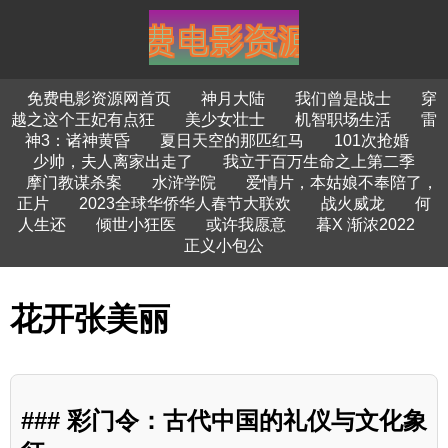
免费电影资源网首页
神月大陆
我们曾是战士
穿
越之这个王妃有点狂
美少女壮士
机智职场生活
雷
神3：诸神黄昏
夏日天空的那匹红马
101次抢婚
少帅，夫人离家出走了
我立于百万生命之上第二季
摩门教谋杀案
水浒学院
爱情片，本姑娘不奉陪了，
正片
2023全球华侨华人春节大联欢
战火威龙
何
人生还
倾世小狂医
或许我愿意
暮X 渐浓2022
正义小包公
花开张美丽
### 彩门令：古代中国的礼仪与文化象