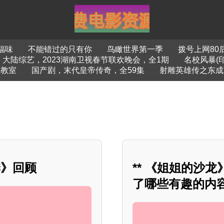
福味
不能错过的只有你
鸟瞰世界第一季
拨号上网80
大陆综艺，2023湖南卫视春节联欢晚会，全1期
名校风暴(
谍教室
国产剧，末代皇帝传奇，全59集
射雕英雄传之东成
季》回顾
** 《姐姐的沙
了哪些有趣的内容