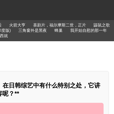
后
火箭大亨
喜剧片，福尔摩斯二世，正片
鼹鼠之歌
印度版)
三角窗外是黑夜
蜂巢
我开始自慰的那一年
西就
龙》在日韩综艺中有什么特别之处，它讲
呢？**