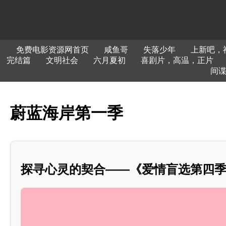
免费电影资源网首页
咸鱼哥
失落少年
上新吧，
完结篇
文明社会
六月夏初
喜剧片，高温，正片
间
蔚蓝海岸第一季
探寻心灵的契合——《爱情盲选第四