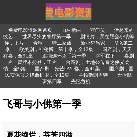
免费电影资源网首页
山村新曲
守门员
活起来的
技艺
世界尽头的餐厅第一季
剧情片，我在耀瓷小镇等
你，正片
青稞
特工家族
新小鬼当家
MIX第二
季
欧美剧，神秘博士第十季，全12集
国产剧，天天
有喜，全91集
追捕连环杀手第一季
将军在下
喜剧
片，冒牌本拉登，正片
台湾剧，土地公传奇之侠义柔
情，全5集
国产剧，光芒DVD版，全41集
国产剧，国
民安保官之绝命护卫，全12集
兰帕斯朗吉特
命运航
班第四季
失忆危机
飞哥与小佛第一季
夏花绚烂，芬芳四溢