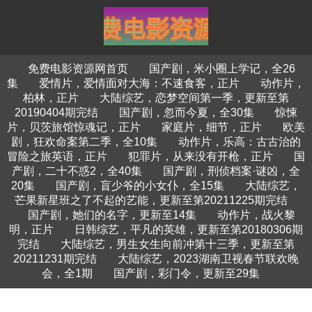
免费电影资源网首页
国产剧，米小圈上学记，全26
集
爱情片，爱情面对大海：不速食客，正片
动作片，
柏林，正片
大陆综艺，恋梦空间第一季，更新至第
20190404期完结
国产剧，忽而今夏，全30集
惊悚
片，贝茨旅馆惊魂记，正片
家庭片，细节，正片
欧美
剧，狂欢命案第二季，全10集
动作片，乐高：古古治的
冒险之旅英语，正片
犯罪片，从来没有开枪，正片
国
产剧，二十不惑2，全40集
国产剧，刑侦档案·谜凶，全
20集
国产剧，盲少爷的小女仆，全15集
大陆综艺，
芒果新星班之了不起的艺能，更新至第20211225期完结
国产剧，她们的名字，更新至14集
动作片，战火黎
明，正片
日韩综艺，平凡的英雄，更新至第20180306期
完结
大陆综艺，男生女生向前冲第十三季，更新至第
20211231期完结
大陆综艺，2023湖南卫视春节联欢晚
会，全1期
国产剧，彩门令，更新至29集