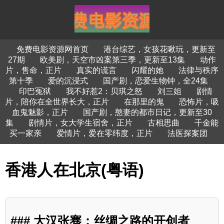
免费电影资源网首页
港台综艺，女孩花啾玩，更新至
27期
欧美剧，天空市凶案第三季，更新至13集
动作
片，售命，正片
真实的谎言
闪耀的她
法律与秩序
第十季
爱的沉浸式
国产剧，恋爱生物钟，全24集
印巴冤狱
我不好惹2：贝琪之怒
刘三姐
剧情
片，陪你在全世界长大，正片
在那里的鬼
恐怖片，吸
血鬼魅影，正片
国产剧，憨妻的都市日记，更新至30
集
剧情片，女大学生宿舍，正片
古相思曲
千金能
买一家亲
爱情片，爱在零纬度，正片
法医探案团
香港人在北京(粤语)
### 大汉张骞：丝绸之路的开创者