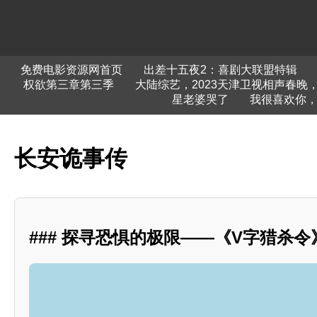
免费电影资源网首页
出差十五夜2：喜剧大联盟特辑
权欲第三章第三季
大陆综艺，2023天津卫视相声春晚
星老婆哭了
我很喜欢你
长安诡事传
### 探寻恐惧的极限——《V字猎杀