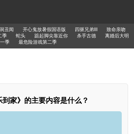
洞丑闻
开心鬼放暑假国语版
四驱兄弟III
致命亲吻
二季
蛇头
踮起脚尖靠近你
杀手古德
离婚后大明
第一季
最危险游戏第二季
乐到家》的主要内容是什么？