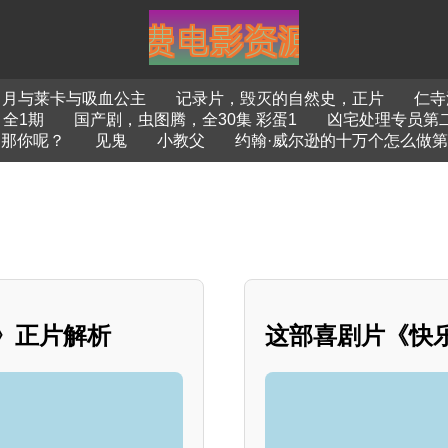
月与莱卡与吸血公主
记录片，毁灭的自然史，正片
仁寺
，全1期
国产剧，虫图腾，全30集 彩蛋1
凶宅处理专员第
，那你呢？
见鬼
小教父
约翰·威尔逊的十万个怎么做
令》正片解析
这部喜剧片《快