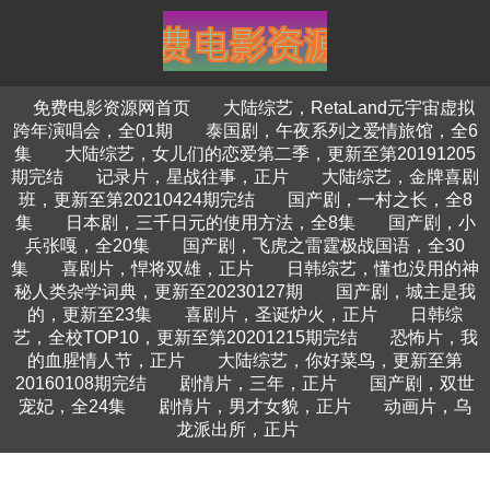
免费电影资源网首页
大陆综艺，RetaLand元宇宙虚拟
跨年演唱会，全01期
泰国剧，午夜系列之爱情旅馆，全6
集
大陆综艺，女儿们的恋爱第二季，更新至第20191205
期完结
记录片，星战往事，正片
大陆综艺，金牌喜剧
班，更新至第20210424期完结
国产剧，一村之长，全8
集
日本剧，三千日元的使用方法，全8集
国产剧，小
兵张嘎，全20集
国产剧，飞虎之雷霆极战国语，全30
集
喜剧片，悍将双雄，正片
日韩综艺，懂也没用的神
秘人类杂学词典，更新至20230127期
国产剧，城主是我
的，更新至23集
喜剧片，圣诞炉火，正片
日韩综
艺，全校TOP10，更新至第20201215期完结
恐怖片，我
的血腥情人节，正片
大陆综艺，你好菜鸟，更新至第
20160108期完结
剧情片，三年，正片
国产剧，双世
宠妃，全24集
剧情片，男才女貌，正片
动画片，乌
龙派出所，正片