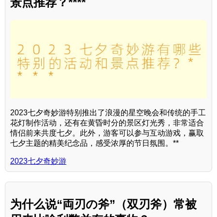
景点推荐？****
2023七夕奇妙游特别推出了浪漫的星空晚会和传统的手工
花灯制作活动，还有在黄昏时分的景区灯光秀，非常适合
情侣前来共度七夕。此外，游客可以参与互动游戏，赢取
七夕主题的精美纪念品，感受浓厚的节日氛围。**
2023七夕奇妙游
为什么说“両刃の斧”（双刃斧）常被