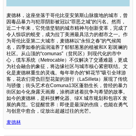
麦德林，这座坐落于哥伦比亚安第斯山脉腹地的城市，曾
因毒品暴力与犯罪阴影被冠以“罪恶之城”的污名。然而，
近二十年来，它凭借坚韧的城市精神与创新变革，完成了
令人惊叹的蜕变，成为拉丁美洲最具活力的都市之一。作
为哥伦比亚第二大城市，麦德林以“永恒之春”的气候闻
名，四季如春的温润滋养了郁郁葱葱的植被和X 彩斑斓的
社区。从山顶的“comunas”（贫民区）到现代化的市中
心，缆车系统（Metrocable）不仅解决了交通难题，更成
为社会融合的象征，将边缘社区与城市核心紧密联结。文
化是麦德林重生的灵魂。每年举办的“鲜花节”吸引全球游
客，花农们背负巨型花架的游行（LaSilleta）展现了传统
与骄傲；街头艺术在Comuna13区蓬勃生长，曾经的暴力
街区如今化身露天画廊，涂鸦讲述着抗争与希望的故事。
如今的麦德林，是科技孵化器、绿X 城市规划和包容X 发
展的典范。它提醒世界：即使是最深的伤痕，也能在勇气
与创意中愈合，绽放出超越过往的光芒。
麦德林