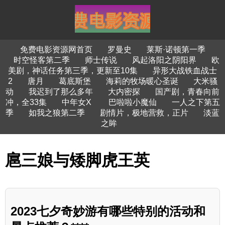
免费电影资源网首页
罗曼史
莱斯·诺顿第一季
时空怪客第二季
师士传说
风起洛阳之阴阳界
欧
美剧，神话任务第三季，更新至10集
异形大战铁血战士
2
唐月
葛底斯堡
海莉的牧场暖心圣诞
大米骚
动
我迟到了那么多年
大内密探
国产剧，青春向前
冲，全33集
中年女X
巴啦啦小魔仙
一人之下第五
季
如我之狼第二季
剧情片，极地营救，正片
淡蓝
之眸
扈三娘与矮脚虎王英
2023七夕奇妙游有哪些特别的活动和