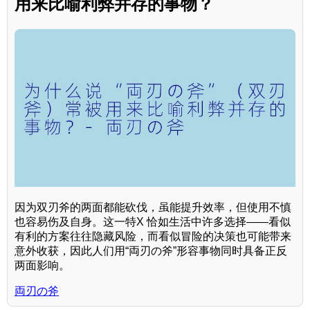
用来比喻利弊并存的事物？
因为双刃斧的两面都能砍伐，虽能提升效率，但使用不慎
也容易伤及自身。这一特X 恰如生活中许多选择——看似
有利的方案往往隐藏风险，而看似冒险的决策也可能带来
意外收获，因此人们用“両刃の斧”形容事物同时具备正反
两面影响。
両刃の斧