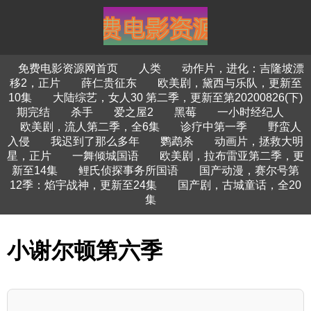
免费电影资源网首页
人类
动作片，进化：吉隆坡漂
移2，正片
薛仁贵征东
欧美剧，黛西与乐队，更新至
10集
大陆综艺，女人30 第二季，更新至第20200826(下)
期完结
杀手
爱之屋2
黑莓
一小时经纪人
欧美剧，流人第二季，全6集
诊疗中第一季
野蛮人
入侵
我迟到了那么多年
鹦鹉杀
动画片，拯救大明
星，正片
一舞倾城国语
欧美剧，拉布雷亚第二季，更
新至14集
鲤氏侦探事务所国语
国产动漫，赛尔号第
12季：焰宇战神，更新至24集
国产剧，古城童话，全20
集
小谢尔顿第六季