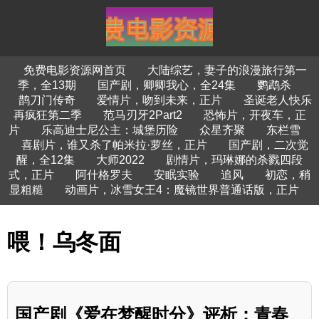
免费电影资源网首页
大陆综艺，妻子的浪漫旅行第一
季，全13期
国产剧，卿卿我心，全24集
鹦鹉杀
鹊刀门传奇
爱情片，吻到未来，正片
圣诞老人快乐
再疯狂第二季
范马刃牙2Part2
恐怖片，开夜车，正
片
乐高迪士尼公主：城堡历险
众星齐聚
东栏雪
喜剧片，谁又杀了帕米拉·萝丝，正片
国产剧，二次觉
醒，全12集
大师2022
剧情片，玛琳娜的杀戮四段
式，正片
阿什格罗夫
安眠实验
追风
初恋，稍
显粗糙
动画片，冰雪女王4：魔镜世界普通话版，正片
喂！乌冬面
国产剧《爱在梦醒时分》评析：青春