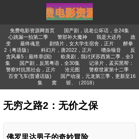
免费电影资源网首页
国产剧，说老公坏话，全24集
心跳漏一拍第二季
警部补大魔神
我是大还丹
政
变
最终魂意
剧情片，女大学生宿舍，正片
醉拳
2（粤语版）
科幻片，唐2022，正片
嘈杂噪音
反
贪风暴5：最终章(国)
欧美剧，我讨厌苏西第二季，全3
集
国产剧，反黑粤语，全30集
记录片，孟买黑帮：
警察对抗黑社会，正片
沧元图
警察世家第十二季
百变飞车(普通话版)
国产动漫，元龙第三季，更新至16
集
窝
斩、（2018）
无穷之路2：无价之保
佛罗里达男子的奇妙冒险