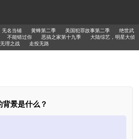
无名当铺
黄蜂第二季
美国犯罪故事第二季
绝世武
不能错过你
恶搞之家第十九季
大陆综艺，明星大侦
无理之战
走投无路
的背景是什么？