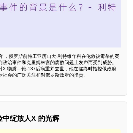
6年，俄罗斯前特工亚历山大·利特维年科在伦敦被毒杀的案
列政治事件和克里姆林宫的腐败问题上发声而受到威胁。
X 物质—铯-137后病重并去世，他在临终时指控俄政府
际社会的广泛关注和对俄罗斯政府的指责。
中绽放人X 的光辉