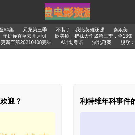
至64集
元龙第三季
不装了，我比英雄还强
秦娘美
守护你直至云开月明
欧美剧，把妹大作战第三季，全13集
新至第20210408完结
A计划粤语
渚北谜案
脱欧：
的欢迎？
利特维年科事件