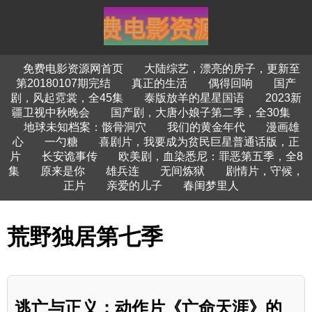
免费电影资源网首页
大陆综艺，漂亮的房子，更新至
第20180107期完结
真正的生活
偶得回响
国产
剧，风起霓裳，全45集
泰版放羊的星星国语
2023新
疆卫视中秋晚会
国产剧，大唐小娘子第二季，全30集
地球未知档案：骸骨洞穴
我们的黄金年代
漫画雄
心
一勺糖
喜剧片，我要成为贫民巨星普通话版，正
片
长安诡事传
欧美剧，血染悉尼：罪恶第五季，全8
集
原来是你
雄兵连
无间炼狱
剧情片，守候，
正片
亲爱的儿子
春闺梦里人
荒野独居第七季
逃亡与正义：动作片《亡命天涯》的