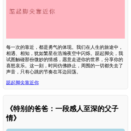
每一次的靠近，都是勇气的体现。我们在人生的旅途中，
相遇、相知，犹如繁星在浩瀚夜空中闪烁。踮起脚尖，我
试图触碰那份微妙的情感，愿意走进你的世界，分享你的
喜怒哀乐。这一刻，时间仿佛静止，周围的一切都失去了
声音，只有心跳的节奏在耳边回荡。
踮起脚尖靠近你
《特别的爸爸：一段感人至深的父子
情》