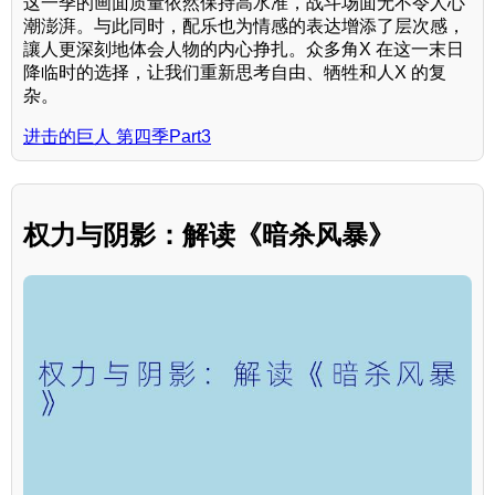
这一季的画面质量依然保持高水准，战斗场面无不令人心
潮澎湃。与此同时，配乐也为情感的表达增添了层次感，
讓人更深刻地体会人物的内心挣扎。众多角X 在这一末日
降临时的选择，让我们重新思考自由、牺牲和人X 的复
杂。
进击的巨人 第四季Part3
权力与阴影：解读《暗杀风暴》