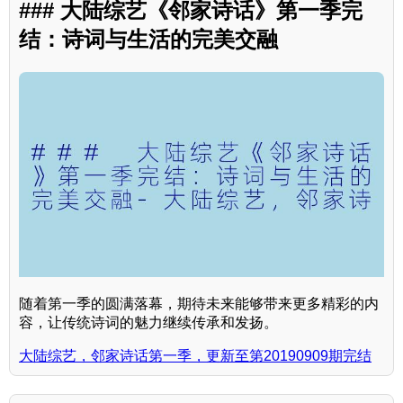
### 大陆综艺《邻家诗话》第一季完
结：诗词与生活的完美交融
随着第一季的圆满落幕，期待未来能够带来更多精彩的内
容，让传统诗词的魅力继续传承和发扬。
大陆综艺，邻家诗话第一季，更新至第20190909期完结