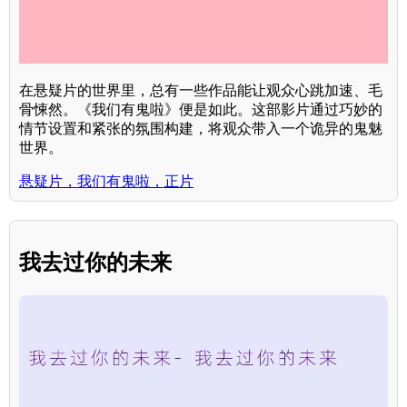
在悬疑片的世界里，总有一些作品能让观众心跳加速、毛
骨悚然。《我们有鬼啦》便是如此。这部影片通过巧妙的
情节设置和紧张的氛围构建，将观众带入一个诡异的鬼魅
世界。
悬疑片，我们有鬼啦，正片
我去过你的未来