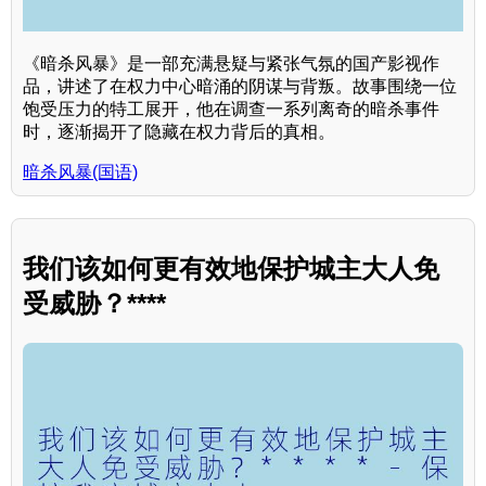
《暗杀风暴》是一部充满悬疑与紧张气氛的国产影视作
品，讲述了在权力中心暗涌的阴谋与背叛。故事围绕一位
饱受压力的特工展开，他在调查一系列离奇的暗杀事件
时，逐渐揭开了隐藏在权力背后的真相。
暗杀风暴(国语)
我们该如何更有效地保护城主大人免
受威胁？****