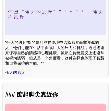
“伟大的逃兵”指的是那些在逆境中选择逃避而非迎战的
人，他们可能在生活中面临巨大的压力和挑战，通过逃避
来保存自己的情感和心理健康。虽然在传统意义上逃避常
被视为懦弱，但从另一个角度看，这种选择也体现了智慧
和自我保护的本能。**
伟大的逃兵
### 踮起脚尖靠近你