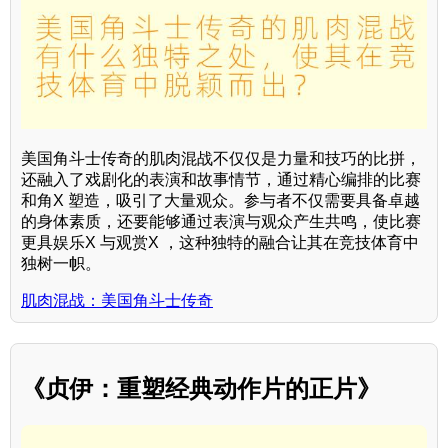
美国角斗士传奇的肌肉混战不仅仅是力量和技巧的比拼，
还融入了戏剧化的表演和故事情节，通过精心编排的比赛
和角X 塑造，吸引了大量观众。参与者不仅需要具备卓越
的身体素质，还要能够通过表演与观众产生共鸣，使比赛
更具娱乐X 与观赏X ，这种独特的融合让其在竞技体育中
独树一帜。
肌肉混战：美国角斗士传奇
《贞伊：重塑经典动作片的正片》