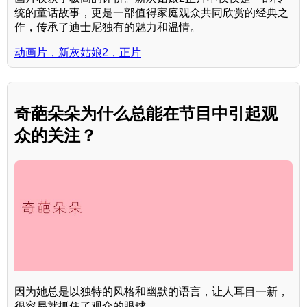
统的童话故事，更是一部值得家庭观众共同欣赏的经典之
作，传承了迪士尼独有的魅力和温情。
动画片，新灰姑娘2，正片
奇葩朵朵为什么总能在节目中引起观
众的关注？
因为她总是以独特的风格和幽默的语言，让人耳目一新，
很容易就抓住了观众的眼球。