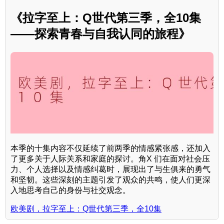
《拉字至上：Q世代第三季，全10集
——探索青春与自我认同的旅程》
本季的十集内容不仅延续了前两季的情感紧张感，还加入
了更多关于人际关系和家庭的探讨。角X 们在面对社会压
力、个人选择以及情感纠葛时，展现出了与生俱来的勇气
和坚韧。这些深刻的主题引发了观众的共鸣，使人们更深
入地思考自己的身份与社交观念。
欧美剧，拉字至上：Q世代第三季，全10集